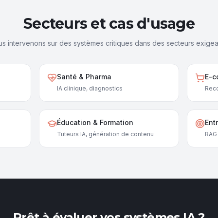
Secteurs et cas d'usage
s intervenons sur des systèmes critiques dans des secteurs exigea
Santé & Pharma
E-c
IA clinique, diagnostics
Reco
Éducation & Formation
Ent
Tuteurs IA, génération de contenu
RAG 
Prêt à évaluer vos systèmes IA ?