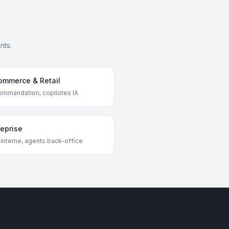
nts.
ommerce & Retail
mmandation, copilotes IA
reprise
interne, agents back-office