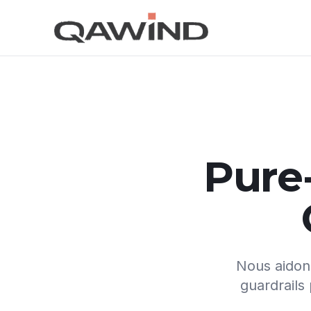
Aller au contenu principal
Pure-
Nous aidons
guardrails